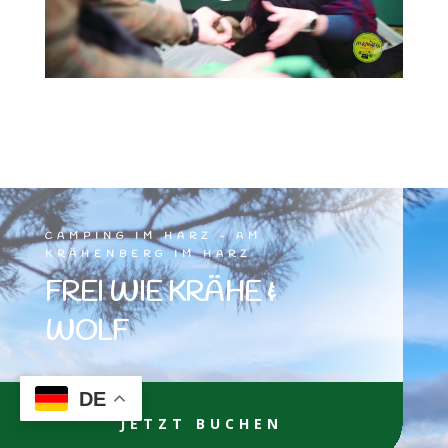
CAMPING IM HARZ - AM
KRÄHENBERG IM HARZ
FREI WIE KRÄHE &
WOLF
DE
JETZT BUCHEN