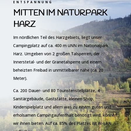
ENTSPANNUNG
MITTEN IM NATURPARK
HARZ
Im nördlichen Teil des Harzgebiets, liegt unser
Campingplatz auf ca. 400 m üNN im Nationalpark
Harz. Umgeben von 2 großen Talsperren, der
Innerstetal- und der Granetalsperre und einem
beheizten Freibad in unmittelbarer nähe (ca. 20
Meter).
Ca. 200 Dauer- und 80 Touristenstellplätze, 4
Sanitärgebäude, Gaststätte, kleinen Shop,
Kinderspielplatz und allem was zu einem guten und
erholsamen Campingaufenthalt benötigt wird, können
wir ihnen bieten. Auf ca. 85% des Platzes ist W-LAN