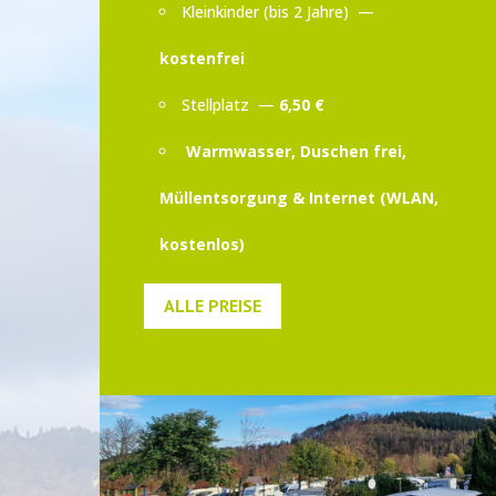
Kleinkinder (bis 2 Jahre) —
kostenfrei
Stellplatz —
6,50 €
Warmwasser, Duschen frei,
Müllentsorgung & Internet (WLAN,
kostenlos)
ALLE PREISE