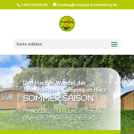
+495326969281
booking@camping-kraehenberg.de
Seite wählen
Den Harz im Wandel der
Jahreszeiten – Camping im Harz
SOMMER SAISON
HARZLICH WILLKOMMEN
AUF DEM KRÄHENBERG