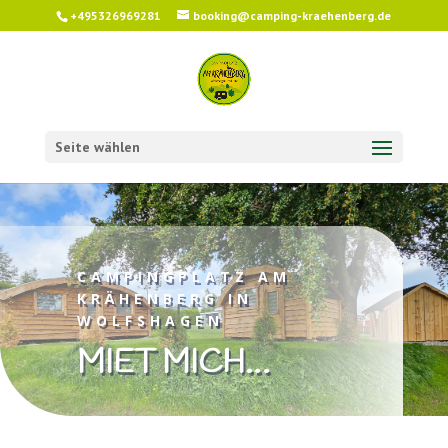
+495326969281
booking@camping-kraehenberg.de
Seite wählen
CAMPINGPLATZ AM
KRÄHENBERG IN
WOLFSHAGEN
MIET MICH…