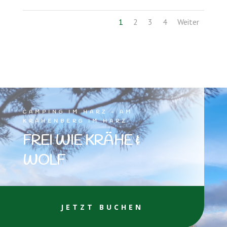
1
2
3
4
Weiter
CAMPING IM HARZ - AM
KRÄHENBERG IM HARZ
FREI WIE KRÄHE &
WOLF
JETZT BUCHEN