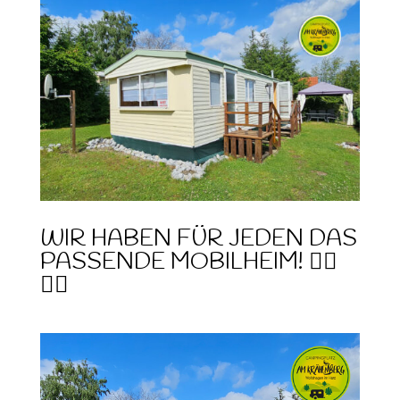
WIR HABEN FÜR JEDEN DAS
PASSENDE MOBILHEIM! 💁‍♀️
💁‍♂️