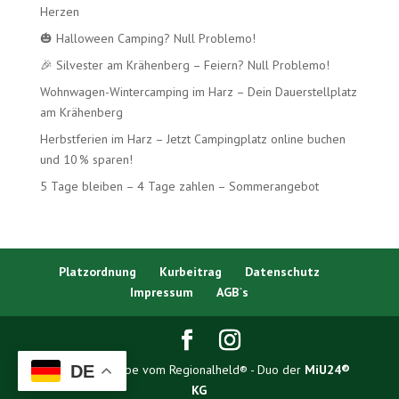
Herzen
🎃 Halloween Camping? Null Problemo!
🎉 Silvester am Krähenberg – Feiern? Null Problemo!
Wohnwagen-Wintercamping im Harz – Dein Dauerstellplatz
am Krähenberg
Herbstferien im Harz – Jetzt Campingplatz online buchen
und 10 % sparen!
5 Tage bleiben – 4 Tage zahlen – Sommerangebot
Platzordnung
Kurbeitrag
Datenschutz
Impressum
AGB`s
Erstellt mit Liebe vom Regionalheld® - Duo der
MiU24®
DE
KG