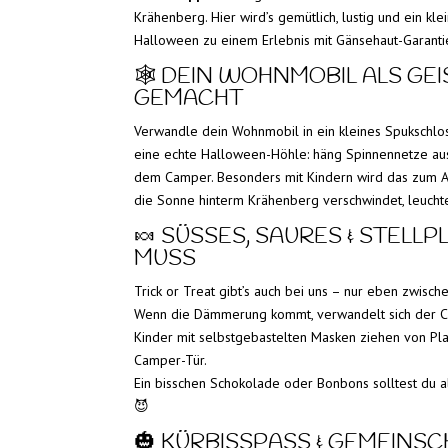
Krähenberg. Hier wird’s gemütlich, lustig und ein k
Halloween zu einem Erlebnis mit Gänsehaut-Garanti
🕸️ DEIN WOHNMOBIL ALS GE
GEMACHT
Verwandle dein Wohnmobil in ein kleines Spukschlo
eine echte Halloween-Höhle: häng Spinnennetze aus 
dem Camper. Besonders mit Kindern wird das zum A
die Sonne hinterm Krähenberg verschwindet, leuchte
🍬 SÜSSES, SAURES & STELLP
USS
Trick or Treat gibt’s auch bei uns – nur eben zwisc
Wenn die Dämmerung kommt, verwandelt sich der Cam
Kinder mit selbstgebastelten Masken ziehen von Pla
Camper-Tür.
Ein bisschen Schokolade oder Bonbons solltest du als
😈
🎃 KÜRBISSPASS & GEMEINS