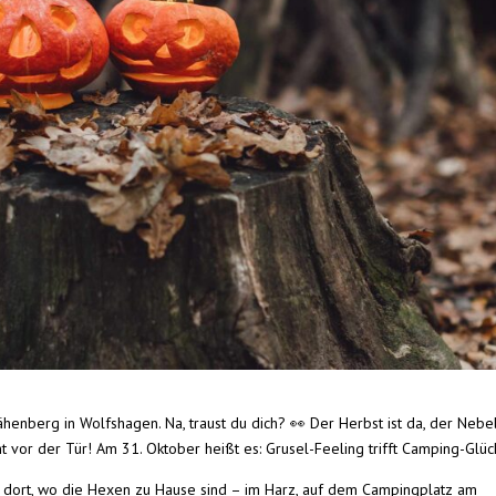
henberg in Wolfshagen. Na, traust du dich? 👀 Der Herbst ist da, der Nebe
 vor der Tür! Am 31. Oktober heißt es: Grusel-Feeling trifft Camping-Glüc
ort, wo die Hexen zu Hause sind – im Harz, auf dem Campingplatz am