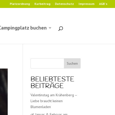
Platzordnung
Kurbeitrag
Datenschutz
Impressum
AGB`s
Campingplatz buchen
Suchen
BELIEBTESTE
BEITRÄGE
Valentinstag am Krähenberg –
Liebe braucht keinen
Blumenladen
🌿 Januar & Februar am