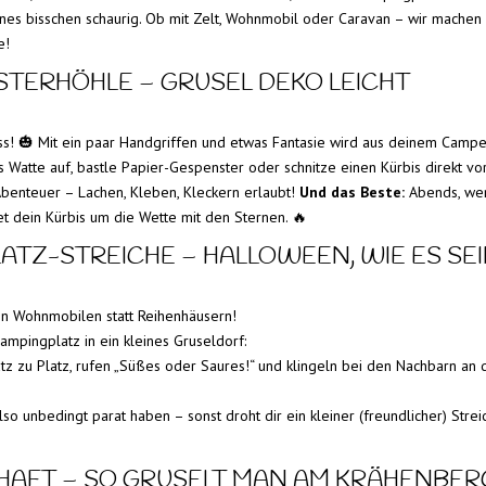
leines bisschen schaurig. Ob mit Zelt, Wohnmobil oder Caravan – wir machen
e!
ISTERHÖHLE – GRUSEL DEKO LEICHT
ss! 🎃 Mit ein paar Handgriffen und etwas Fantasie wird aus deinem Camp
Watte auf, bastle Papier-Gespenster oder schnitze einen Kürbis direkt vo
benteuer – Lachen, Kleben, Kleckern erlaubt!
Und das Beste:
Abends, we
t dein Kürbis um die Wette mit den Sternen. 🔥
LATZ-STREICHE – HALLOWEEN, WIE ES SEIN
hen Wohnmobilen statt Reihenhäusern!
pingplatz in ein kleines Gruseldorf:
tz zu Platz, rufen „Süßes oder Saures!“ und klingeln bei den Nachbarn an 
o unbedingt parat haben – sonst droht dir ein kleiner (freundlicher) Strei
CHAFT – SO GRUSELT MAN AM KRÄHENBERG