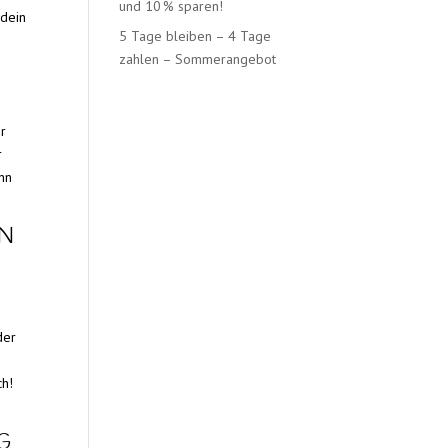
und 10 % sparen!
 dein
5 Tage bleiben – 4 Tage
zahlen – Sommerangebot
er
r
nn
 M
der
ch!