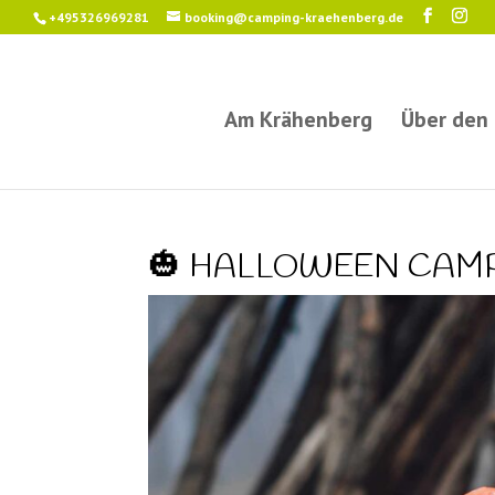
+495326969281
booking@camping-kraehenberg.de
Am Krähenberg
Über den
🎃 HALLOWEEN CAMP