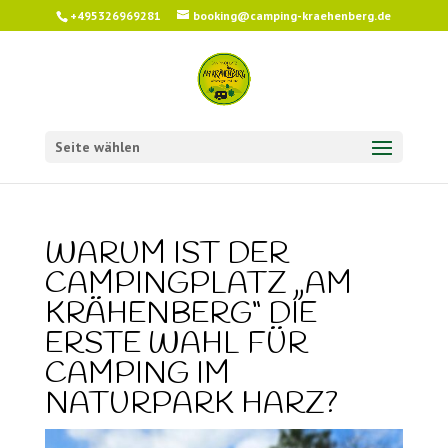
+495326969281
booking@camping-kraehenberg.de
Seite wählen
WARUM IST DER
CAMPINGPLATZ „AM
KRÄHENBERG“ DIE
ERSTE WAHL FÜR
CAMPING IM
NATURPARK HARZ?